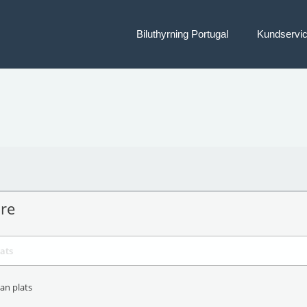
Biluthyrning Portugal
Kundservi
are
an plats